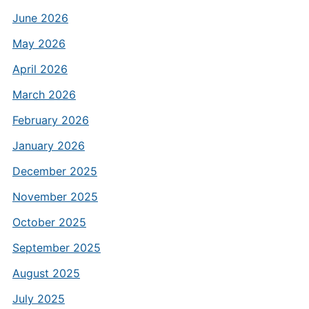
June 2026
May 2026
April 2026
March 2026
February 2026
January 2026
December 2025
November 2025
October 2025
September 2025
August 2025
July 2025