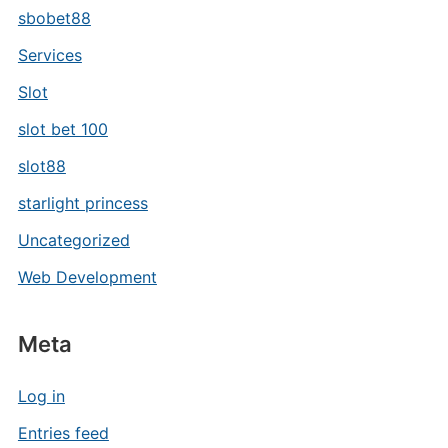
sbobet88
Services
Slot
slot bet 100
slot88
starlight princess
Uncategorized
Web Development
Meta
Log in
Entries feed