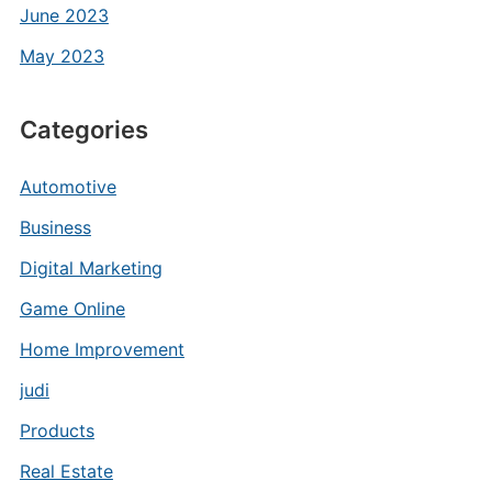
June 2023
May 2023
Categories
Automotive
Business
Digital Marketing
Game Online
Home Improvement
judi
Products
Real Estate