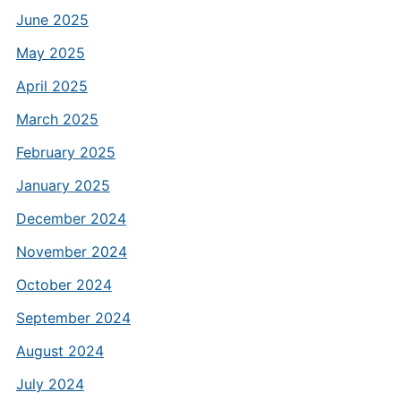
June 2025
May 2025
April 2025
March 2025
February 2025
January 2025
December 2024
November 2024
October 2024
September 2024
August 2024
July 2024