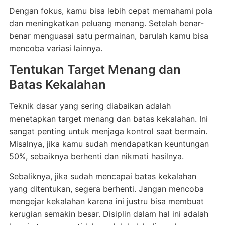
Dengan fokus, kamu bisa lebih cepat memahami pola
dan meningkatkan peluang menang. Setelah benar-
benar menguasai satu permainan, barulah kamu bisa
mencoba variasi lainnya.
Tentukan Target Menang dan
Batas Kekalahan
Teknik dasar yang sering diabaikan adalah
menetapkan target menang dan batas kekalahan. Ini
sangat penting untuk menjaga kontrol saat bermain.
Misalnya, jika kamu sudah mendapatkan keuntungan
50%, sebaiknya berhenti dan nikmati hasilnya.
Sebaliknya, jika sudah mencapai batas kekalahan
yang ditentukan, segera berhenti. Jangan mencoba
mengejar kekalahan karena ini justru bisa membuat
kerugian semakin besar. Disiplin dalam hal ini adalah