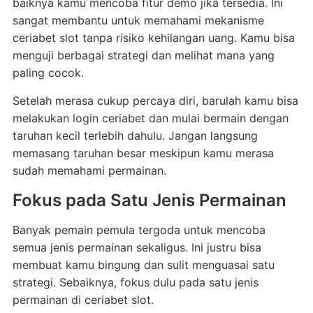
baiknya kamu mencoba fitur demo jika tersedia. Ini
sangat membantu untuk memahami mekanisme
ceriabet slot tanpa risiko kehilangan uang. Kamu bisa
menguji berbagai strategi dan melihat mana yang
paling cocok.
Setelah merasa cukup percaya diri, barulah kamu bisa
melakukan login ceriabet dan mulai bermain dengan
taruhan kecil terlebih dahulu. Jangan langsung
memasang taruhan besar meskipun kamu merasa
sudah memahami permainan.
Fokus pada Satu Jenis Permainan
Banyak pemain pemula tergoda untuk mencoba
semua jenis permainan sekaligus. Ini justru bisa
membuat kamu bingung dan sulit menguasai satu
strategi. Sebaiknya, fokus dulu pada satu jenis
permainan di ceriabet slot.