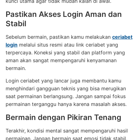
kunci utama agar tidak mudah kalah di awal.
Pastikan Akses Login Aman dan
Stabil
Sebelum bermain, pastikan kamu melakukan
ceriabet
login
melalui situs resmi atau link ceriabet yang
terpercaya. Koneksi yang stabil dan platform yang
aman akan sangat mempengaruhi kenyamanan
bermain.
Login ceriabet yang lancar juga membantu kamu
menghindari gangguan teknis yang bisa merugikan
saat permainan berlangsung. Jangan sampai fokus
permainan terganggu hanya karena masalah akses.
Bermain dengan Pikiran Tenang
Terakhir, kondisi mental sangat mempengaruhi hasil
permainan. Jangan bermain saat emosi tidak stabil,