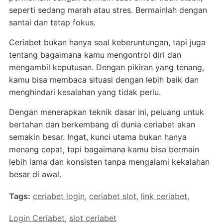
seperti sedang marah atau stres. Bermainlah dengan
santai dan tetap fokus.
Ceriabet bukan hanya soal keberuntungan, tapi juga
tentang bagaimana kamu mengontrol diri dan
mengambil keputusan. Dengan pikiran yang tenang,
kamu bisa membaca situasi dengan lebih baik dan
menghindari kesalahan yang tidak perlu.
Dengan menerapkan teknik dasar ini, peluang untuk
bertahan dan berkembang di dunia ceriabet akan
semakin besar. Ingat, kunci utama bukan hanya
menang cepat, tapi bagaimana kamu bisa bermain
lebih lama dan konsisten tanpa mengalami kekalahan
besar di awal.
Tags:
ceriabet login
,
ceriabet slot
,
link ceriabet
,
Login Ceriabet
,
slot ceriabet