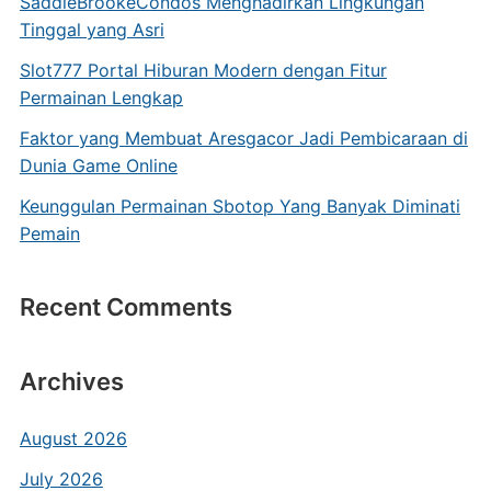
SaddleBrookeCondos Menghadirkan Lingkungan
Tinggal yang Asri
Slot777 Portal Hiburan Modern dengan Fitur
Permainan Lengkap
Faktor yang Membuat Aresgacor Jadi Pembicaraan di
Dunia Game Online
Keunggulan Permainan Sbotop Yang Banyak Diminati
Pemain
Recent Comments
Archives
August 2026
July 2026