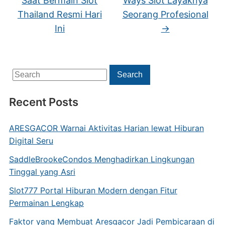
Saat Bermain Slot
Ways Slot Layaknya
Thailand Resmi Hari
Seorang Profesional
Ini
→
Search
Search
for:
Recent Posts
ARESGACOR Warnai Aktivitas Harian lewat Hiburan
Digital Seru
SaddleBrookeCondos Menghadirkan Lingkungan
Tinggal yang Asri
Slot777 Portal Hiburan Modern dengan Fitur
Permainan Lengkap
Faktor yang Membuat Aresgacor Jadi Pembicaraan di