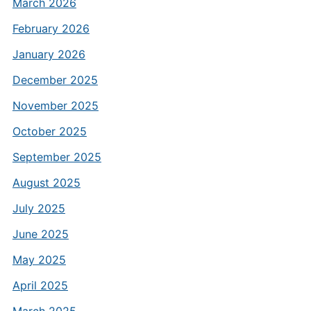
March 2026
February 2026
January 2026
December 2025
November 2025
October 2025
September 2025
August 2025
July 2025
June 2025
May 2025
April 2025