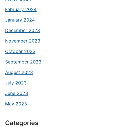
February 2024
January 2024
December 2023
November 2023
October 2023
September 2023
August 2023
July 2023
June 2023
May 2023
Categories