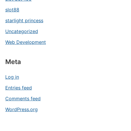
slot88
starlight princess
Uncategorized
Web Development
Meta
Log in
Entries feed
Comments feed
WordPress.org