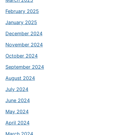
March 2025
February 2025
January 2025
December 2024
November 2024
October 2024
September 2024
August 2024
July 2024
June 2024
May 2024
April 2024
March 2024