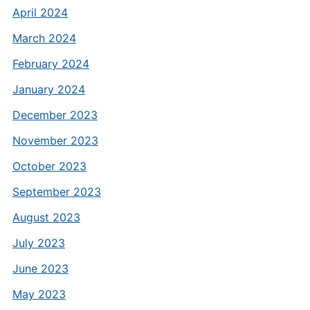
April 2024
March 2024
February 2024
January 2024
December 2023
November 2023
October 2023
September 2023
August 2023
July 2023
June 2023
May 2023