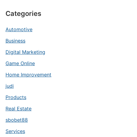
Categories
Automotive
Business
Digital Marketing
Game Online
Home Improvement
judi
Products
Real Estate
sbobet88
Services