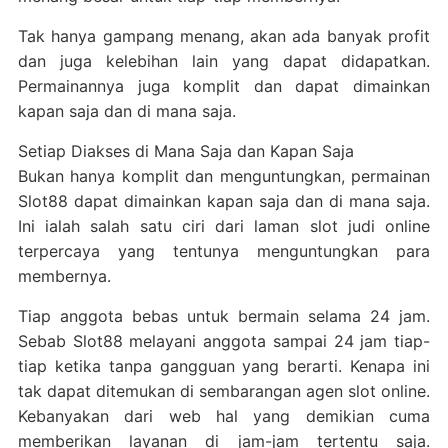
Tak hanya gampang menang, akan ada banyak profit
dan juga kelebihan lain yang dapat didapatkan.
Permainannya juga komplit dan dapat dimainkan
kapan saja dan di mana saja.
Setiap Diakses di Mana Saja dan Kapan Saja
Bukan hanya komplit dan menguntungkan, permainan
Slot88 dapat dimainkan kapan saja dan di mana saja.
Ini ialah salah satu ciri dari laman slot judi online
terpercaya yang tentunya menguntungkan para
membernya.
Tiap anggota bebas untuk bermain selama 24 jam.
Sebab Slot88 melayani anggota sampai 24 jam tiap-
tiap ketika tanpa gangguan yang berarti. Kenapa ini
tak dapat ditemukan di sembarangan agen slot online.
Kebanyakan dari web hal yang demikian cuma
memberikan layanan di jam-jam tertentu saja.