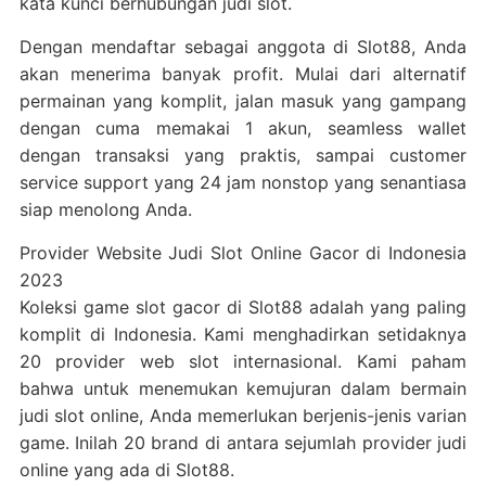
kata kunci berhubungan judi slot.
Dengan mendaftar sebagai anggota di Slot88, Anda
akan menerima banyak profit. Mulai dari alternatif
permainan yang komplit, jalan masuk yang gampang
dengan cuma memakai 1 akun, seamless wallet
dengan transaksi yang praktis, sampai customer
service support yang 24 jam nonstop yang senantiasa
siap menolong Anda.
Provider Website Judi Slot Online Gacor di Indonesia
2023
Koleksi game slot gacor di Slot88 adalah yang paling
komplit di Indonesia. Kami menghadirkan setidaknya
20 provider web slot internasional. Kami paham
bahwa untuk menemukan kemujuran dalam bermain
judi slot online, Anda memerlukan berjenis-jenis varian
game. Inilah 20 brand di antara sejumlah provider judi
online yang ada di Slot88.