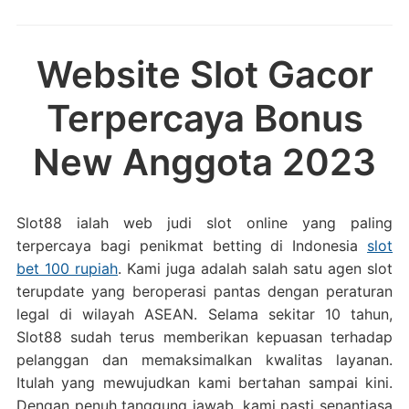
Website Slot Gacor
Terpercaya Bonus
New Anggota 2023
Slot88 ialah web judi slot online yang paling
terpercaya bagi penikmat betting di Indonesia
slot
bet 100 rupiah
. Kami juga adalah salah satu agen slot
terupdate yang beroperasi pantas dengan peraturan
legal di wilayah ASEAN. Selama sekitar 10 tahun,
Slot88 sudah terus memberikan kepuasan terhadap
pelanggan dan memaksimalkan kwalitas layanan.
Itulah yang mewujudkan kami bertahan sampai kini.
Dengan penuh tanggung jawab, kami pasti senantiasa