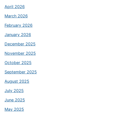
April 2026
March 2026
February 2026
January 2026
December 2025
November 2025
October 2025
September 2025
August 2025
July 2025
June 2025
May 2025