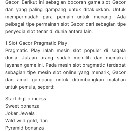
Gacor. Berikut ini sebagian bocoran game slot Gacor
dan yang paling gampang untuk ditaklukkan. Untuk
mempermudah para pemain untuk menang. Ada
pelbagai tipe permainan slot Gacor dari sebagian tipe
penyedia slot tenar di dunia antara lain:
1 Slot Gacor Pragmatic Play
Pragmatic Play ialah mesin slot populer di segala
dunia. Jutaan orang sudah memilih dan memakai
layanan game ini. Pada mesin slot pragmatic terdapat
sebagian tipe mesin slot online yang menarik, Gacor
dan amat gampang untuk ditumbangkan malahan
untuk pemula, seperti:
Startlihgt princess
Sweet bonanza
Joker Jewels
Wild wild gold, dan
Pyramid bonanza