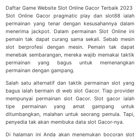
Daftar Game Website Slot Online Gacor Terbaik 2023
Slot Online Gacor pragmatic play dan slot88 ialah
permainan yang tenar dengan kesusahannya dalam
menerima jackpot. Dalam permainan Slot Online ini
pemain tak dapat curang sama sekali. Sebab mesin
slot berprofesi dengan mesin. Pemain tak dapat
menebak sembarangan, mereka wajib memakai taktik
permainan yang bagus untuk memenangkan
permainan dengan gampang.
Salah satu alternatif dan taktik permainan slot yang
bagus ialah bermain di web slot Gacor. Tiap provider
mempunyai permainan slot Gacor. Slot gacor ialah
tipe permainan yang amat gampang untuk
ditumbangkan, malahan untuk seorang pemula. Tapi,
penyedia tak akan membuka data slot Gacor-nya.
Di halaman ini Anda akan menemukan bocoran slot