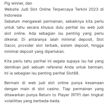
Pig winner, dan
Website Judi Slot Online Terpercaya Terkini 2023 di
Indonesia
Sebelum mengawali permainan, sebaiknya kita perlu
untuk tahu secara khusus dulu perihal isu web judi
slot online. Ada sebagian isu penting yang perlu
dikenal. Di antaranya ialah minimal deposit, Slot
Gacor, provider slot terbaik, sistem deposit, hingga
minimal deposit yang diperlukan.
Kita perlu tahu perihal ini segala supaya isu hal yang
demikian jadi sebuah referensi Anda untuk bermain.
Ini ia sebagian isu penting perihal Slot88.
Bermain di web judi slot online punya kesamaan
dengan main di slot casino. Tiap permainan yang
ditawarkan punya Return to Player (RTP) dan tingkat
volatilitas yang berbeda-beda.