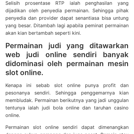
Selisih prosentase RTP ialah penghasilan yang
dijadikan oleh penyedia permainan. Sehingga pihak
penyedia dan provider dapat senantiasa bisa untung
yang besar. Ditambah lagi apabila peminat permainan
akan kian bertambah seperti kini.
Permainan judi yang ditawarkan
web judi online sendiri banyak
didominasi oleh permainan mesin
slot online.
Kenapa ini sebab slot online punya profit dan
pesonanya sendiri. Sehingga penggemarnya kian
membludak. Permainan berikutnya yang jadi unggulan
tentunya ialah judi bola online dan taruhan casino
online.
Permainan slot online sendiri dapat dimenangkan