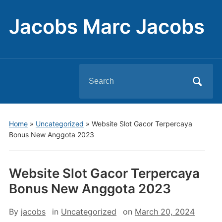
Jacobs Marc Jacobs
Search
for:
Home
»
Uncategorized
»
Website Slot Gacor Terpercaya
Bonus New Anggota 2023
Website Slot Gacor Terpercaya
Bonus New Anggota 2023
By
jacobs
in
Uncategorized
on
March 20, 2024