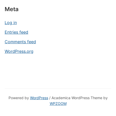
Meta
Log in
Entries feed
Comments feed
WordPress.org
Powered by
WordPress
/ Academica WordPress Theme by
WPZOOM