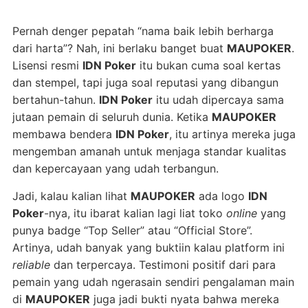
Pernah denger pepatah “nama baik lebih berharga
dari harta”? Nah, ini berlaku banget buat
MAUPOKER
.
Lisensi resmi
IDN Poker
itu bukan cuma soal kertas
dan stempel, tapi juga soal reputasi yang dibangun
bertahun-tahun.
IDN Poker
itu udah dipercaya sama
jutaan pemain di seluruh dunia. Ketika
MAUPOKER
membawa bendera
IDN Poker
, itu artinya mereka juga
mengemban amanah untuk menjaga standar kualitas
dan kepercayaan yang udah terbangun.
Jadi, kalau kalian lihat
MAUPOKER
ada logo
IDN
Poker
-nya, itu ibarat kalian lagi liat toko
online
yang
punya badge “Top Seller” atau “Official Store”.
Artinya, udah banyak yang buktiin kalau platform ini
reliable
dan terpercaya. Testimoni positif dari para
pemain yang udah ngerasain sendiri pengalaman main
di
MAUPOKER
juga jadi bukti nyata bahwa mereka