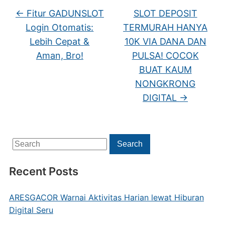
←
Fitur GADUNSLOT
SLOT DEPOSIT
Login Otomatis:
TERMURAH HANYA
Lebih Cepat &
10K VIA DANA DAN
Aman, Bro!
PULSA! COCOK
BUAT KAUM
NONGKRONG
DIGITAL
→
Search
Search
for:
Recent Posts
ARESGACOR Warnai Aktivitas Harian lewat Hiburan
Digital Seru