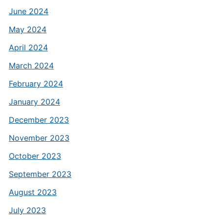
June 2024
May 2024
April 2024
March 2024
February 2024
January 2024
December 2023
November 2023
October 2023
September 2023
August 2023
July 2023