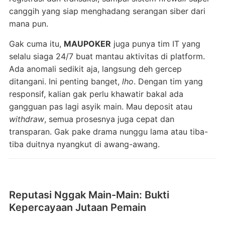
canggih yang siap menghadang serangan siber dari
mana pun.
Gak cuma itu,
MAUPOKER
juga punya tim IT yang
selalu siaga 24/7 buat mantau aktivitas di platform.
Ada anomali sedikit aja, langsung deh gercep
ditangani. Ini penting banget,
lho
. Dengan tim yang
responsif, kalian gak perlu khawatir bakal ada
gangguan pas lagi asyik main. Mau deposit atau
withdraw
, semua prosesnya juga cepat dan
transparan. Gak pake drama nunggu lama atau tiba-
tiba duitnya nyangkut di awang-awang.
Reputasi Nggak Main-Main: Bukti
Kepercayaan Jutaan Pemain