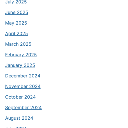
July 2025
June 2025
May 2025
April 2025
March 2025
February 2025
January 2025
December 2024
November 2024
October 2024
September 2024
August 2024