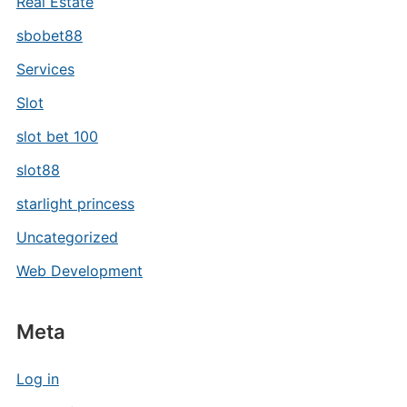
Real Estate
sbobet88
Services
Slot
slot bet 100
slot88
starlight princess
Uncategorized
Web Development
Meta
Log in