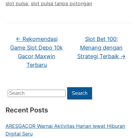
slot pulsa
,
slot pulsa tanpa potongan
←
Rekomendasi
Slot Bet 100:
Game Slot Depo 10k
Menang dengan
Gacor Maxwin
Strategi Terbaik
→
Terbaru
Search
Search
for:
Recent Posts
ARESGACOR Warnai Aktivitas Harian lewat Hiburan
Digital Seru