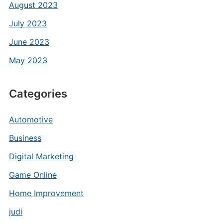
August 2023
July 2023
June 2023
May 2023
Categories
Automotive
Business
Digital Marketing
Game Online
Home Improvement
judi