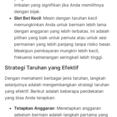
imbalan yang signifikan jika Anda memilihnya
dengan bijak.
Slot Bet Kecil
: Mesin dengan taruhan kecil
memungkinkan Anda untuk bermain lebih lama
dengan anggaran yang lebih terbatas. Ini adalah
pilihan yang baik untuk pemula atau untuk sesi
permainan yang lebih panjang tanpa risiko besar.
Meskipun pembayaran mungkin lebih kecil,
frekuensi kemenangan seringkali lebih tinggi.
Strategi Taruhan yang Efektif
Dengan memahami berbagai jenis taruhan, langkah
selanjutnya adalah mengembangkan strategi taruhan
yang efektif. Berikut adalah beberapa pendekatan
yang bisa Anda terapkan:
Tetapkan Anggaran
: Menetapkan anggaran
sebelum bermain adalah langkah pertama yang