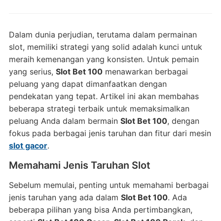
Dalam dunia perjudian, terutama dalam permainan
slot, memiliki strategi yang solid adalah kunci untuk
meraih kemenangan yang konsisten. Untuk pemain
yang serius,
Slot Bet 100
menawarkan berbagai
peluang yang dapat dimanfaatkan dengan
pendekatan yang tepat. Artikel ini akan membahas
beberapa strategi terbaik untuk memaksimalkan
peluang Anda dalam bermain
Slot Bet 100
, dengan
fokus pada berbagai jenis taruhan dan fitur dari mesin
slot gacor
.
Memahami Jenis Taruhan Slot
Sebelum memulai, penting untuk memahami berbagai
jenis taruhan yang ada dalam
Slot Bet 100
. Ada
beberapa pilihan yang bisa Anda pertimbangkan,