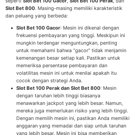
seperti
Slot Bet 100 Gacor
,
Slot Bet 100 Perak
, dan
Slot Bet 800
. Masing-masing memiliki karakteristik
dan peluang yang berbeda:
Slot Bet 100 Gacor
: Mesin ini dikenal dengan
frekuensi pembayaran yang tinggi. Meskipun ini
mungkin terdengar menguntungkan, penting
untuk memahami bahwa “gacor” tidak menjamin
kemenangan besar setiap kali. Pastikan untuk
memeriksa persentase pembayaran dan
volatilitas mesin ini untuk menilai apakah itu
cocok dengan strategi Anda.
Slot Bet 100 Perak dan Slot Bet 800
: Mesin
dengan taruhan lebih tinggi biasanya
menawarkan jackpot yang lebih besar. Namun,
mereka juga memerlukan risiko yang lebih tinggi.
Dengan memilih mesin ini, pastikan Anda memiliki
anggaran yang memadai dan siap untuk taruhan
yang lebih besar. Mesin ini bisa memberikan