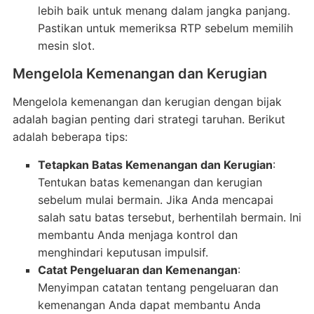
lebih baik untuk menang dalam jangka panjang.
Pastikan untuk memeriksa RTP sebelum memilih
mesin slot.
Mengelola Kemenangan dan Kerugian
Mengelola kemenangan dan kerugian dengan bijak
adalah bagian penting dari strategi taruhan. Berikut
adalah beberapa tips:
Tetapkan Batas Kemenangan dan Kerugian
:
Tentukan batas kemenangan dan kerugian
sebelum mulai bermain. Jika Anda mencapai
salah satu batas tersebut, berhentilah bermain. Ini
membantu Anda menjaga kontrol dan
menghindari keputusan impulsif.
Catat Pengeluaran dan Kemenangan
:
Menyimpan catatan tentang pengeluaran dan
kemenangan Anda dapat membantu Anda