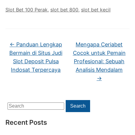
Slot Bet 100 Perak
,
slot bet 800
,
slot bet kecil
←
Panduan Lengkap
Mengapa Ceriabet
Bermain di Situs Judi
Cocok untuk Pemain
Slot Deposit Pulsa
Profesional: Sebuah
Indosat Terpercaya
Analisis Mendalam
→
Search
Search
for:
Recent Posts